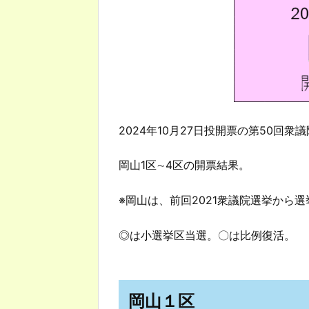
2024年10月27日投開票の第50回衆
岡山1区∼4区の開票結果。
※岡山は、前回2021衆議院選挙から
◎は小選挙区当選。〇は比例復活。
岡山１区