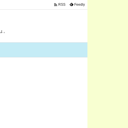

Feedly
RSS
ょ。