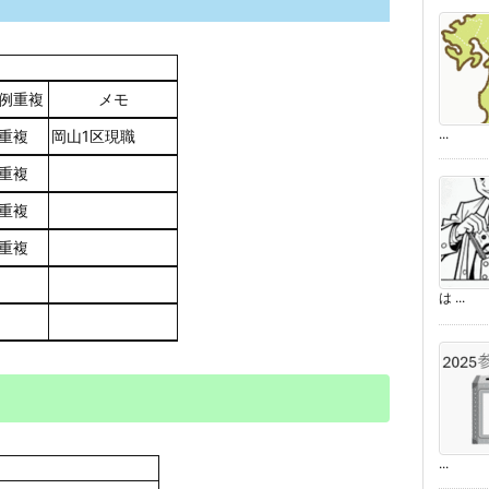
例重複
メモ
...
重複
岡山1区現職
重複
重複
重複
は ...
...