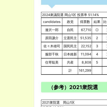
2024衆議院選 岡山1区 投票率 51.14%
candidates
政党
得票数
結果
比
逢沢一郎
自民
67,710
◎
原田謙介
立憲民主
51,535
2
佐々木雄司
国民民主
22,152
3
服部千秋
日本維新
11,094
4
住寄聡美
共産
8,808
5
計
161,299
（参考）2021衆院選
2021衆院選 岡山1区