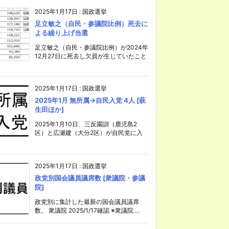
2025年1月17日
:
国政選挙
足立敏之（自民・参議院比例）死去に
よる繰り上げ当選
足立敏之（自民・参議院比例）が2024年
12月27日に死去し欠員が生じていたこと
2025年1月17日
:
国政選挙
2025年1月 無所属→自民入党 4人 [萩
生田ほか]
2025年1月10日、三反園訓（鹿児島2
区）と広瀬建（大分2区）が自民党に入
2025年1月17日
:
国政選挙
政党別国会議員議席数 [衆議院・参議
院]
政党別に集計した最新の国会議員議席
数。 衆議院 2025/1/17確認 ※衆議院 ...