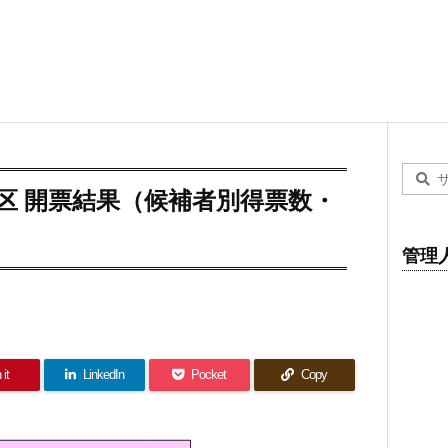
∼4区 開票結果（候補者別得票数・
管理
 it
LinkedIn
Pocket
Copy