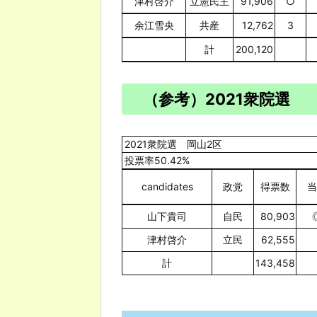
津村啓介
立憲民主
91,906
○
余江雪央
共産
12,762
3
計
200,120
（参考）2021衆院選
2021衆院選 岡山2区
投票率50.42%
candidates
政党
得票数
当
山下貴司
自民
80,903
津村啓介
立民
62,555
計
143,458