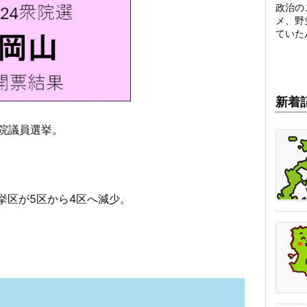
政治の
メ、野
ていた
新着
議院議員選挙。
選挙区が5区から4区へ減少。