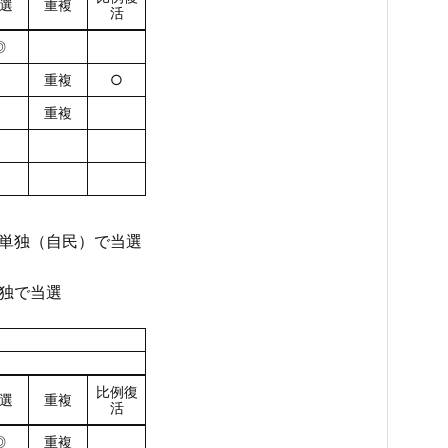
選
重複
活
◎
重複
○
重複
国単独（自民）で当選
単独で当選
比例復
選
重複
活
◎
重複