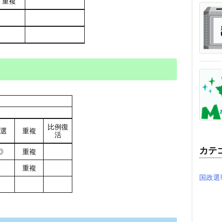
重複
比例復
選
重複
活
カテ
◎
重複
重複
国政選