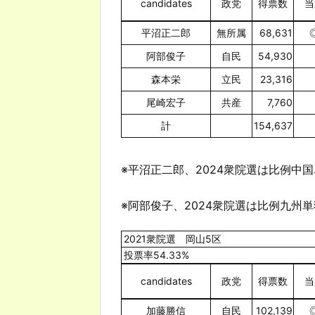
candidates
政党
得票数
当
平沼正二郎
無所属
68,631
阿部俊子
自民
54,930
森本栄
立民
23,316
尾崎宏子
共産
7,760
計
154,637
※平沼正二郎、2024衆院選は比例中
※阿部俊子、2024衆院選は比例九州
2021衆院選 岡山5区
投票率54.33%
candidates
政党
得票数
当
加藤勝信
自民
102,139