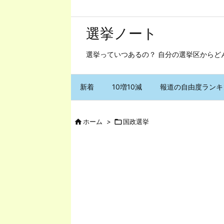
選挙ノート
選挙っていつあるの？ 自分の選挙区からど
新着
10増10減
報道の自由度ランキ

ホーム
>

国政選挙