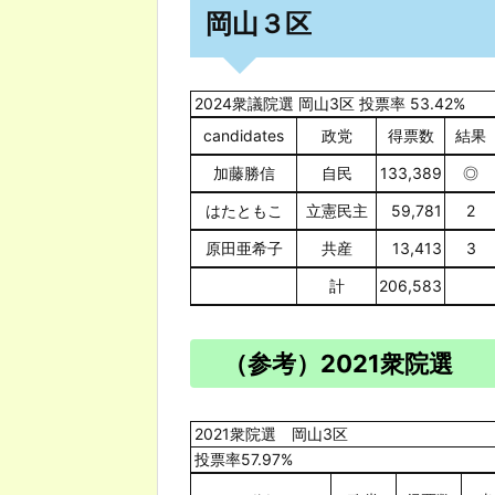
岡山３区
2024衆議院選 岡山3区 投票率 53.42%
candidates
政党
得票数
結果
加藤勝信
自民
133,389
◎
はたともこ
立憲民主
59,781
2
原田亜希子
共産
13,413
3
計
206,583
（参考）2021衆院選
2021衆院選 岡山3区
投票率57.97%