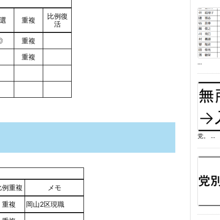
比例復
選
重複
活
◎
重複
重複
...
党。 ...
比例重複
メモ
重複
岡山2区現職