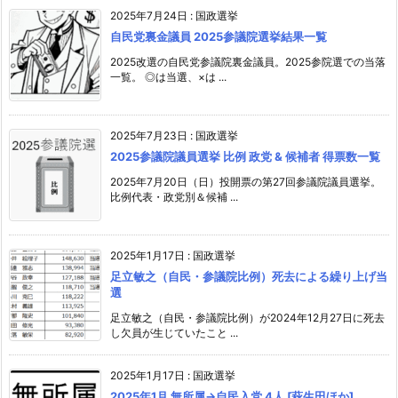
2025年7月24日
:
国政選挙
自民党裏金議員 2025参議院選挙結果一覧
2025改選の自民党参議院裏金議員。2025参院選での当落
一覧。 ◎は当選、×は ...
2025年7月23日
:
国政選挙
2025参議院議員選挙 比例 政党 & 候補者 得票数一覧
2025年7月20日（日）投開票の第27回参議院議員選挙。
比例代表・政党別＆候補 ...
2025年1月17日
:
国政選挙
足立敏之（自民・参議院比例）死去による繰り上げ当
選
足立敏之（自民・参議院比例）が2024年12月27日に死去
し欠員が生じていたこと ...
2025年1月17日
:
国政選挙
2025年1月 無所属→自民入党 4人 [萩生田ほか]