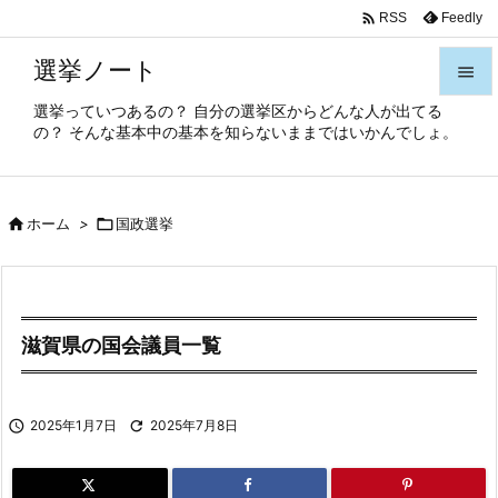

Feedly
RSS
選挙ノート

選挙っていつあるの？ 自分の選挙区からどんな人が出てる

の？ そんな基本中の基本を知らないままではいかんでしょ。
メニュ

サイド

ホーム
>

国政選挙

前へ

次へ

滋賀県の国会議員一覧
検索

2025年1月7日

2025年7月8日