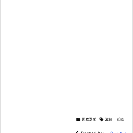

国政選挙

滋賀
,
近畿