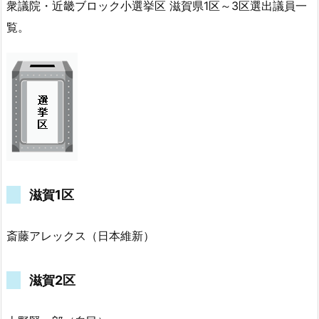
衆議院・近畿ブロック小選挙区 滋賀県1区～3区選出議員一
覧。
滋賀1区
斎藤アレックス（日本維新）
滋賀2区