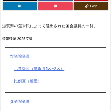
Copy
滋賀県の選挙民によって選出された国会議員の一覧。
情報確認 2025/7/8
衆議院議員
・
小選挙区（滋賀県1区~3区）
・
比例区（近畿）
参議院議員