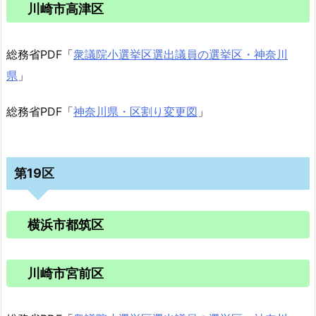
川崎市高津区
総務省PDF「
衆議院小選挙区選出議員の選挙区・神奈川
県
」
総務省PDF「
神奈川県・区割り変更図
」
第19区
横浜市都筑区
川崎市宮前区