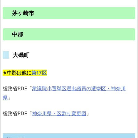
茅ヶ崎市
中郡
大磯町
※中郡は他に
第17区
総務省PDF「
衆議院小選挙区選出議員の選挙区・神奈川
県
」
総務省PDF「
神奈川県・区割り変更図
」