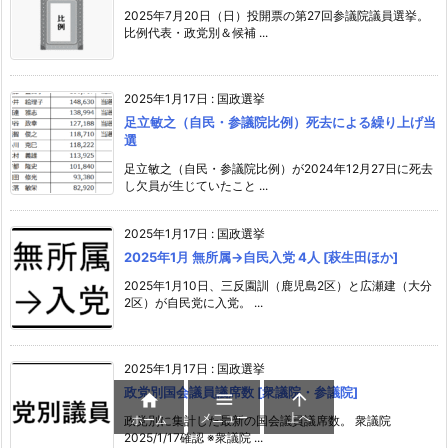
2025年7月20日（日）投開票の第27回参議院議員選挙。
比例代表・政党別＆候補 ...
2025年1月17日
:
国政選挙
足立敏之（自民・参議院比例）死去による繰り上げ当
選
足立敏之（自民・参議院比例）が2024年12月27日に死去
し欠員が生じていたこと ...
2025年1月17日
:
国政選挙
2025年1月 無所属→自民入党 4人 [萩生田ほか]
2025年1月10日、三反園訓（鹿児島2区）と広瀬建（大分
2区）が自民党に入党。 ...
2025年1月17日
:
国政選挙
政党別国会議員議席数 [衆議院・参議院]



メニュー
上へ
ホーム
政党別に集計した最新の国会議員議席数。 衆議院
2025/1/17確認 ※衆議院 ...