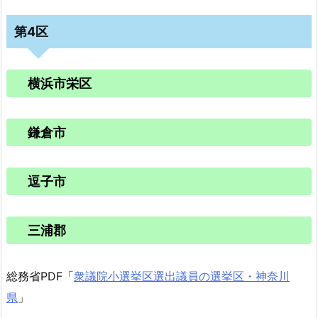
第4区
横浜市栄区
鎌倉市
逗子市
三浦郡
総務省PDF「
衆議院小選挙区選出議員の選挙区・神奈川
県
」