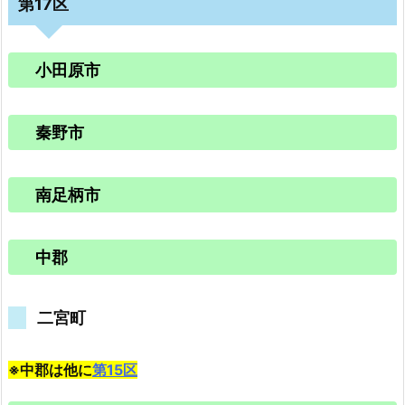
第17区
小田原市
秦野市
南足柄市
中郡
二宮町
※中郡は他に
第15区