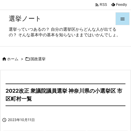

Feedly
RSS
選挙ノート

選挙っていつあるの？ 自分の選挙区からどんな人が出てる

の？ そんな基本中の基本を知らないままではいかんでしょ。
メニュ

サイド

ホーム
>

国政選挙

前へ

次へ

2022改正 衆議院議員選挙 神奈川県の小選挙区 市
検索
区町村一覧

2023年10月11日