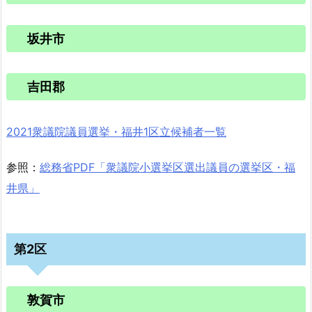
坂井市
吉田郡
2021衆議院議員選挙・福井1区立候補者一覧
参照：
総務省PDF「衆議院小選挙区選出議員の選挙区・福
井県」
第2区
敦賀市