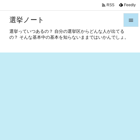

Feedly
RSS
選挙ノート

選挙っていつあるの？ 自分の選挙区からどんな人が出てる

の？ そんな基本中の基本を知らないままではいかんでしょ。
メニュ

サイド

前へ

次へ

検索