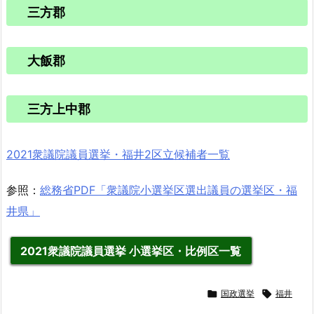
三方郡
大飯郡
三方上中郡
2021衆議院議員選挙・福井2区立候補者一覧
参照：
総務省PDF「衆議院小選挙区選出議員の選挙区・福
井県」
2021衆議院議員選挙 小選挙区・比例区一覧

国政選挙

福井