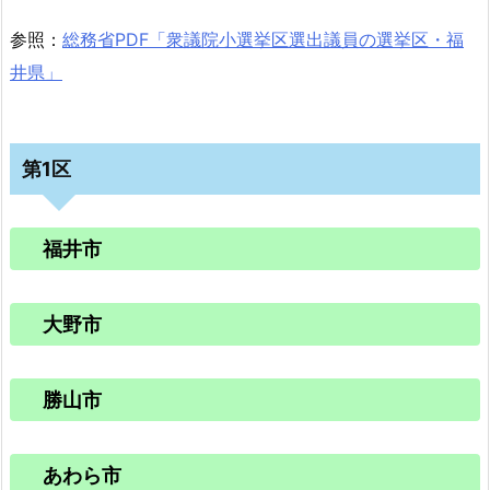
参照：
総務省PDF「衆議院小選挙区選出議員の選挙区・福
井県」
第1区
福井市
大野市
勝山市
あわら市