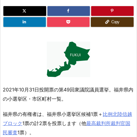
Copy
2021年10月31日投開票の第49回衆議院議員選挙。福井県内
の小選挙区・市区町村一覧。
福井県の有権者は、福井県小選挙区候補1票＋
比例北陸信越
ブロック
1票の計2票を投票します（他
最高裁判所裁判官国
民審査
1票）。