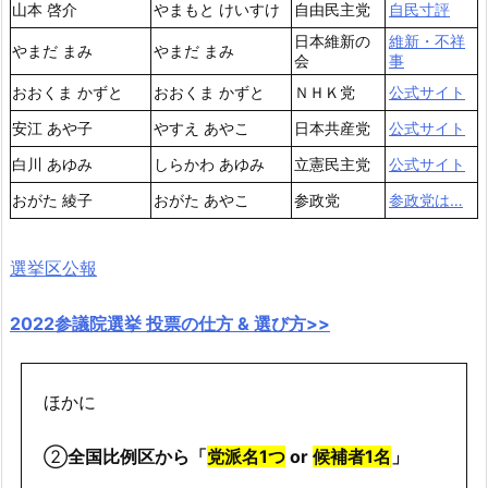
山本 啓介
やまもと けいすけ
自由民主党
自民寸評
日本維新の
維新・不祥
やまだ まみ
やまだ まみ
会
事
おおくま かずと
おおくま かずと
ＮＨＫ党
公式サイト
安江 あや子
やすえ あやこ
日本共産党
公式サイト
白川 あゆみ
しらかわ あゆみ
立憲民主党
公式サイト
おがた 綾子
おがた あやこ
参政党
参政党は…
選挙区公報
2022参議院選挙 投票の仕方 & 選び方>>
ほかに
②
全国比例区から「
党派名1つ
or
候補者1名
」