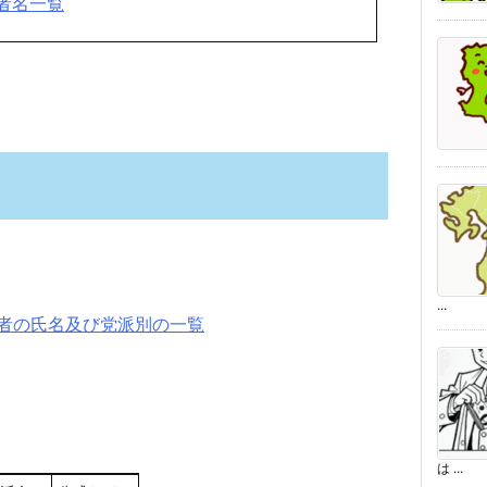
者名一覧
...
者の氏名及び党派別の一覧
は ...