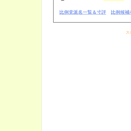
比例党派名一覧＆寸評
比例候補
ス