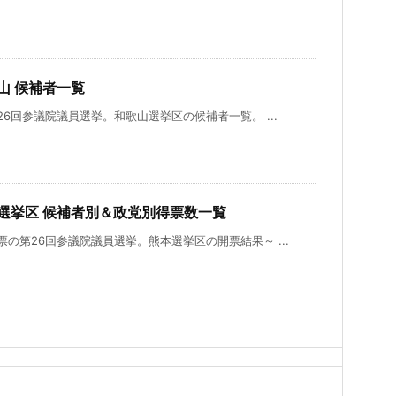
歌山 候補者一覧
第26回参議院議員選挙。和歌山選挙区の候補者一覧。 ...
本選挙区 候補者別＆政党別得票数一覧
開票の第26回参議院議員選挙。熊本選挙区の開票結果～ ...