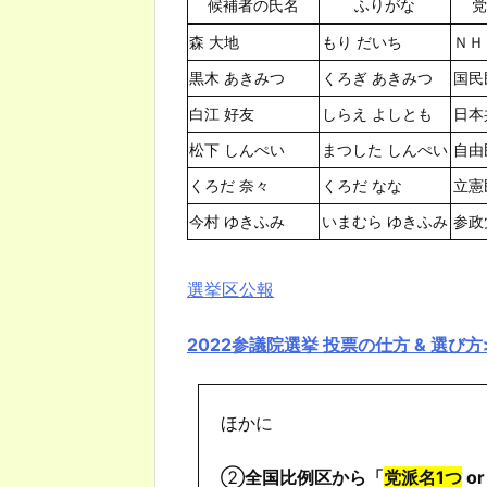
候補者の氏名
ふりがな
党
森 大地
もり だいち
ＮＨ
黒木 あきみつ
くろぎ あきみつ
国民
白江 好友
しらえ よしとも
日本
松下 しんぺい
まつした しんぺい
自由
くろだ 奈々
くろだ なな
立憲
今村 ゆきふみ
いまむら ゆきふみ
参政
選挙区公報
2022参議院選挙 投票の仕方 & 選び方
ほかに
②
全国比例区から「
党派名1つ
o