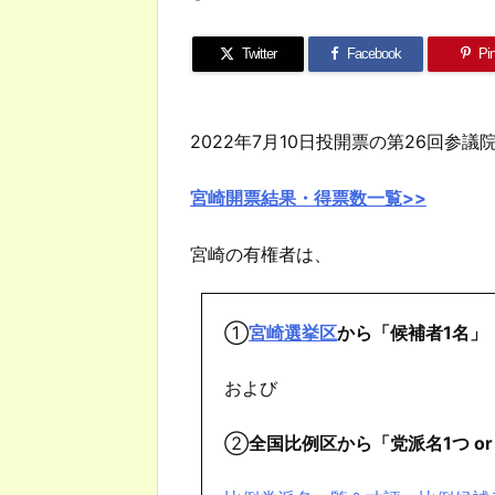
Twitter
Facebook
Pin
2022年7月10日投開票の第26回参
宮崎開票結果・得票数一覧>>
宮崎の有権者は、
①
宮崎選挙区
から「候補者1名」
および
②
全国比例区から「党派名1つ or