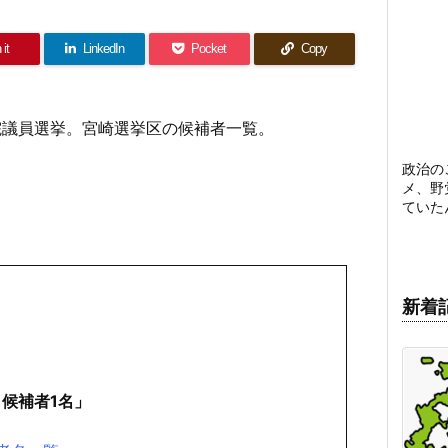
 it
LinkedIn
Pocket
Copy
議院議員選挙。宮崎選挙区の候補者一覧。
政治の
メ、野
ていた
新着
 候補者1名」