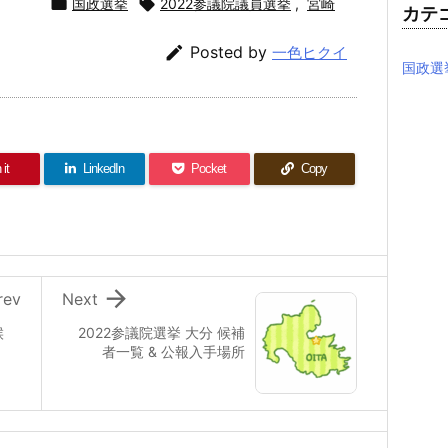

国政選挙

2022参議院議員選挙
,
宮崎
カテ

Posted by
一色ヒクイ
国政選
 it
LinkedIn
Pocket
Copy

rev
Next
候
2022参議院選挙 大分 候補
者一覧 & 公報入手場所