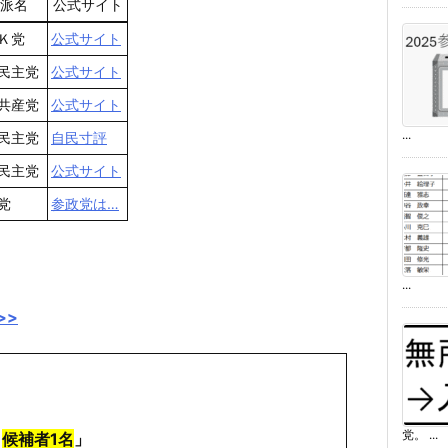
派名
公式サイト
Ｋ党
公式サイト
民主党
公式サイト
共産党
公式サイト
...
民主党
自民寸評
民主党
公式サイト
党
参政党は…
...
>>
党。 ...
r
候補者1名
」