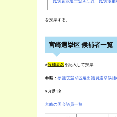
比例党派名一覧＆寸評
比例候補
を投票する。
宮崎選挙区 候補者一覧
※
候補者名
を記入して投票
参照：
参議院選挙区選出議員選挙候補
※改選1名
宮崎の国会議員一覧