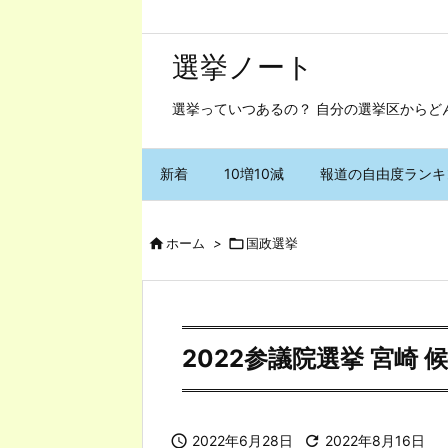
選挙ノート
選挙っていつあるの？ 自分の選挙区からど
新着
10増10減
報道の自由度ランキ

ホーム
>

国政選挙
2022参議院選挙 宮崎 

2022年6月28日

2022年8月16日