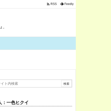

Feedly
RSS
ょ。
人：一色ヒクイ