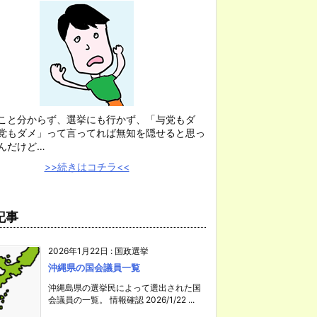
こと分からず、選挙にも行かず、「与党もダ
党もダメ」って言ってれば無知を隠せると思っ
んだけど…
>>続きはコチラ<<
記事
2026年1月22日
:
国政選挙
沖縄県の国会議員一覧
沖縄島県の選挙民によって選出された国
会議員の一覧。 情報確認 2026/1/22 ...