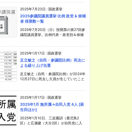
2025年7月23日
:
国政選挙
2025参議院議員選挙 比例 政党 & 候補
者 得票数一覧
2025年7月20日（日）投開票の第27回参
議院議員選挙。比例代表・政党別＆候補
2025年1月17日
:
国政選挙
足立敏之（自民・参議院比例）死去に
よる繰り上げ当選
足立敏之（自民・参議院比例）が2024年
12月27日に死去し欠員が生じていたこと
2025年1月17日
:
国政選挙
2025年1月 無所属→自民入党 4人 [萩
生田ほか]
2025年1月10日、三反園訓（鹿児島2
区）と広瀬建（大分2区）が自民党に入