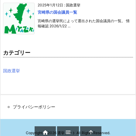
2025年1月12日
:
国政選挙
宮崎県の国会議員一覧
宮崎県の選挙民によって選出された国会議員の一覧。 情
報確認 2026/1/22 ...
カテゴリー
国政選挙
プライバシーポリシー



Copyright ©
2026
選挙ノート
All Rights Reserved.