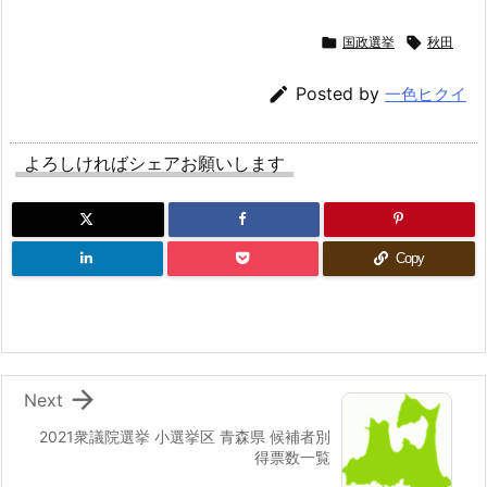

国政選挙

秋田

Posted by
一色ヒクイ
よろしければシェアお願いします
Copy

Next
2021衆議院選挙 小選挙区 青森県 候補者別
得票数一覧