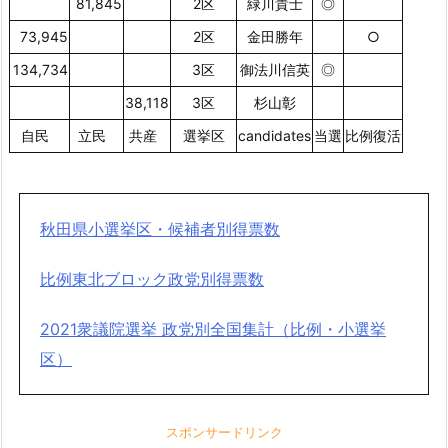
81,845
2区
緑川貴士
◎
73,945
2区
金田勝年
○
134,734
3区
御法川信英
◎
38,118
3区
杉山彰
自民
立民
共産
選挙区
candidates
当選
比例復活
秋田県小選挙区・候補者別得票数
比例東北ブロック政党別得票数
2021衆議院選挙 政党別全国集計（比例・小選挙
区）
スポンサードリンク