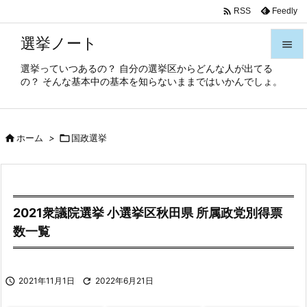

Feedly
RSS
選挙ノート

選挙っていつあるの？ 自分の選挙区からどんな人が出てる

の？ そんな基本中の基本を知らないままではいかんでしょ。
メニュ

サイド

ホーム
>

国政選挙

前へ

次へ

2021衆議院選挙 小選挙区秋田県 所属政党別得票
検索
数一覧

2021年11月1日

2022年6月21日