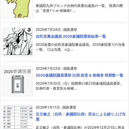
衆議院九州ブロック比例代表選出議員の一覧。 投票の際
は「党派1つ or 候補者1 ...
2025年7月24日
:
国政選挙
自民党裏金議員 2025参議院選挙結果一覧
2025改選の自民党参議院裏金議員。2025参院選での当落
一覧。 ◎は当選、×は ...
2025年7月23日
:
国政選挙
2025参議院議員選挙 比例 政党 & 候補者 得票数一覧
2025年7月20日（日）投開票の第27回参議院議員選挙。
比例代表・政党別＆候補 ...
2025年1月17日
:
国政選挙
足立敏之（自民・参議院比例）死去による繰り上げ当
選
足立敏之（自民・参議院比例）が2024年12月27日に死去