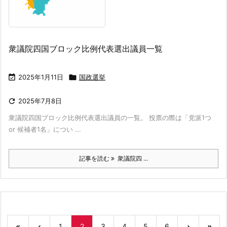
衆議院四国ブロック比例代表選出議員一覧

2025年1月11日

国政選挙

2025年7月8日
衆議院四国ブロック比例代表選出議員の一覧。 投票の際は「党派1つ
or 候補者1名」につい ...
記事を読む
衆議院四 ...
«
‹
1
2
3
4
5
6
›
»