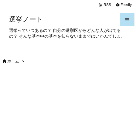

Feedly
RSS
選挙ノート

選挙っていつあるの？ 自分の選挙区からどんな人が出てる

の？ そんな基本中の基本を知らないままではいかんでしょ。
メニュ

サイド

ホーム
>

前へ

次へ

検索